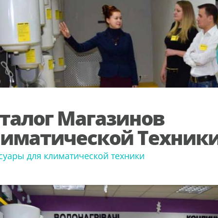
талог Магазинов
иматической Техник
суары для климатической техники