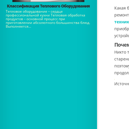
Классификация Теплового Оборудования
Какая 
Тепловое оборудование – сердце
ремонт
профессиональной кухни Тепловая обработка
продуктов – основной процесс при
техни
приготовлении абсолютного большинства блюд.
Выполняется...
приобр
устрой
Почем
Никто 
старен
поэтом
продол
Источн