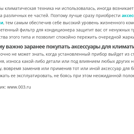
бы климатическая техника ни использовалась, иногда возникае
а различных ее частей. Поэтому лучше сразу приобрести
аксе
ки
, тем самым обеспечив себе высокий уровень жизненного ком
етенный фильтр для кондиционера защитит вас от ненужных тр
ства этого типа и позволит спокойно пережить очередной жарки
у важно заранее покупать аксессуары для климат
точно не может знать, когда установленный прибор выйдет из 
ия, износа какой-либо детали или под влиянием любых других 
у, вовремя заменив или применив тот или иной аксессуар для 
жать ее эксплуатировать, не боясь при этом неожиданной поло
ик: www.003.ru