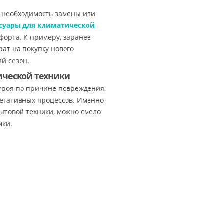
т необходимость замены или
ссуары для климатической
форта. К примеру, заранее
ат на покупку нового
й сезон.
ической техники
строя по причине повреждения,
негативных процессов. Именно
бытовой техники, можно смело
мки.