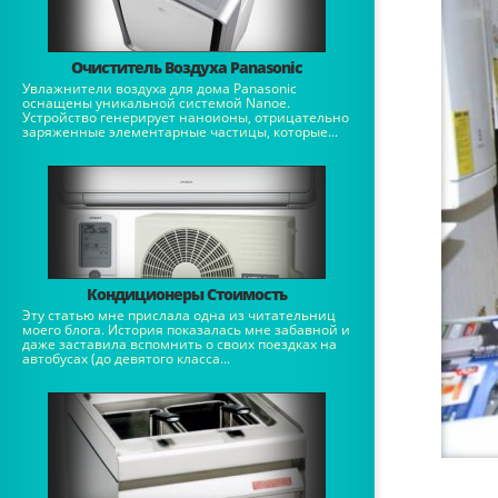
Очиститель Воздуха Panasonic
Увлажнители воздуха для дома Panasonic
оснащены уникальной системой Nanoe.
Устройство генерирует наноионы, отрицательно
заряженные элементарные частицы, которые...
Кондиционеры Стоимость
Эту статью мне прислала одна из читательниц
моего блога. История показалась мне забавной и
даже заставила вспомнить о своих поездках на
автобусах (до девятого класса...