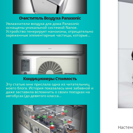
Очиститель Воздуха Panasonic
Увлажнители воздуха для дома Panasonic
оснащены уникальной системой Nanoe.
Устройство генерирует наноионы, отрицательно
заряженные элементарные частицы, которые...
Кондиционеры Стоимость
Эту статью мне прислала одна из читательниц
моего блога. История показалась мне забавной и
даже заставила вспомнить о своих поездках на
автобусах (до девятого класса...
Настен