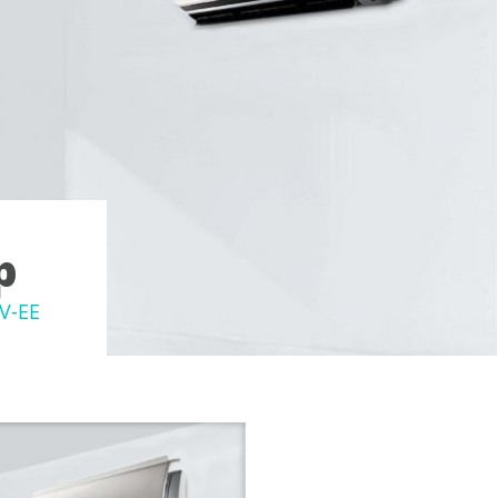
р
V-EE