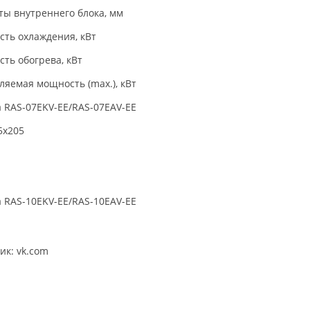
ты внутреннего блока, мм
ть охлаждения, кВт
ть обогрева, кВт
ляемая мощность (max.), кВт
a RAS-07EKV-EE/RAS-07EAV-EE
5x205
a RAS-10EKV-EE/RAS-10EAV-EE
ик: vk.com