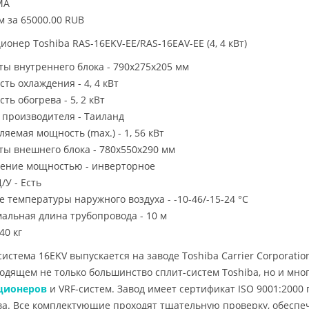
МА
м за 65000.00 RUB
ионер Toshiba RAS-16EKV-EE/RAS-16EAV-EE (4, 4 кВт)
ты внутреннего блока - 790x275x205 мм
ть охлаждения - 4, 4 кВт
ь обогрева - 5, 2 кВт
 производителя - Таиланд
яемая мощность (max.) - 1, 56 кВт
ты внешнего блока - 780x550x290 мм
ение мощностью - инверторное
/У - Есть
е температуры наружного воздуха - -10-46/-15-24 °C
альная длина трубопровода - 10 м
/40 кг
истема 16EKV выпускается на заводе Toshiba Carrier Corporation
одящем не только большинство сплит-систем Toshiba, но и мно
ционеров
и VRF-систем. Завод имеет сертификат ISO 9001:200
ва. Все комплектующие проходят тщательную проверку, обесп