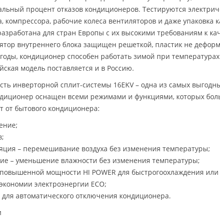
льный процент отказов кондиционеров. Тестируются электрич
а, компрессора, рабочие колеса вентиляторов и даже упаковка 
разработана для стран Европы с их высокими требованиям к кач
ятор внутреннего блока защищен решеткой, пластик не деформ
 годы, кондиционер способен работать зимой при температурах д
йская модель поставляется и в Россию.
сть инверторной сплит-системы 16EKV – одна из самых выгодн
ндиционер оснащен всеми режимами и функциями, которых бол
т от бытового кондиционера:
ение;
в;
яция – перемешивание воздуха без изменения температуры;
ие – уменьшение влажности без изменения температуры;
повышенной мощности HI POWER для быстрогоохлаждения или 
экономии электроэнергии ECO;
 для автоматического отключения кондиционера.
и