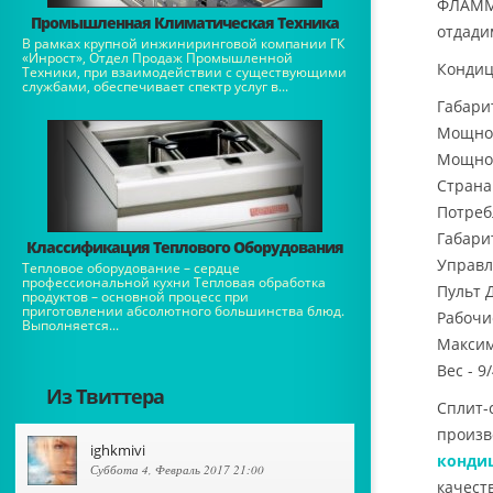
ФЛАМ
Промышленная Климатическая Техника
отдади
В рамках крупной инжиниринговой компании ГК
«Инрост», Отдел Продаж Промышленной
Кондиц
Техники, при взаимодействии с существующими
службами, обеспечивает спектр услуг в...
Габари
Мощнос
Мощност
Страна
Потребл
Габари
Классификация Теплового Оборудования
Управл
Тепловое оборудование – сердце
профессиональной кухни Тепловая обработка
Пульт Д
продуктов – основной процесс при
приготовлении абсолютного большинства блюд.
Рабочи
Выполняется...
Максим
Вес - 9
Из Твиттера
Сплит-с
произв
ighkmivi
конди
Суббота 4, Февраль 2017 21:00
качест