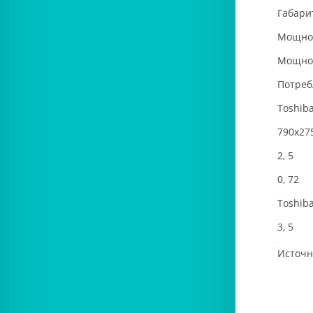
Габари
Мощнос
Мощнос
Потреб
Toshib
790x27
2, 5
0, 72
Toshib
3, 5
Источн