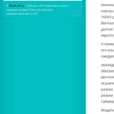
минима
@
Danila Beaty
: в Москве +40 а туристы из Азии в
свитерах гуляют.У них под одеждой
корпус
кондиционеры что ли оО
16EKV 
Вентил
долгие
европе
Стоимо
это ко
ожидае
охлажд
обогре
вентил
осушен
режим 
режим 
таймер
Модел