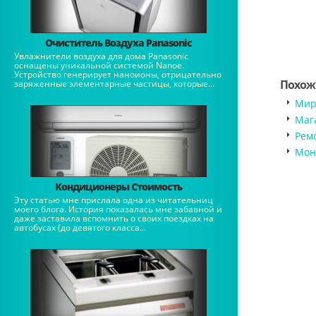
Очиститель Воздуха Panasonic
Увлажнители воздуха для дома Panasonic
оснащены уникальной системой Nanoe.
Устройство генерирует наноионы, отрицательно
Похож
заряженные элементарные частицы, которые...
Мир
Маг
Рем
Мон
Кондиционеры Стоимость
Эту статью мне прислала одна из читательниц
моего блога. История показалась мне забавной и
даже заставила вспомнить о своих поездках на
автобусах (до девятого класса...