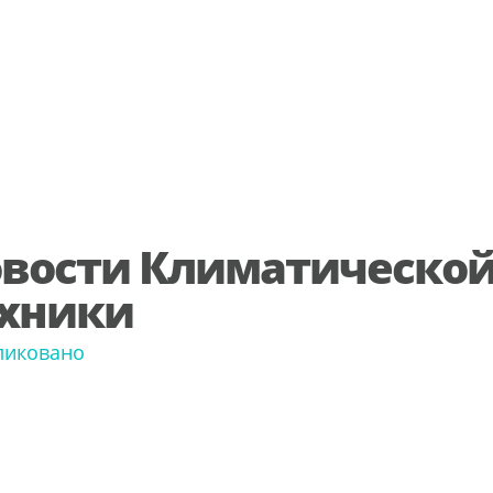
вости Климатическо
хники
ликовано