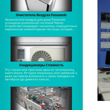
Очиститель Воздуха Panasonic
Увлажнители воздуха для дома Panasonic
оснащены уникальной системой Nanoe.
Устройство генерирует наноионы, отрицательно
заряженные элементарные частицы, которые...
Кондиционеры Стоимость
Эту статью мне прислала одна из читательниц
моего блога. История показалась мне забавной и
даже заставила вспомнить о своих поездках на
автобусах (до девятого класса...