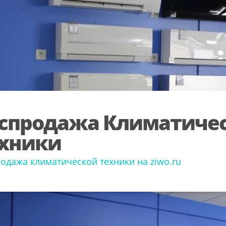
спродажа Климатиче
хники
одажа климатической техники на ziwo.ru