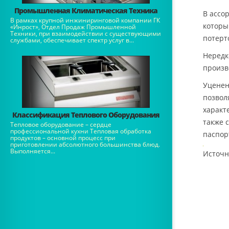
Промышленная Климатическая Техника
В ассо
В рамках крупной инжиниринговой компании ГК
которы
«Инрост», Отдел Продаж Промышленной
Техники, при взаимодействии с существующими
потерто
службами, обеспечивает спектр услуг в...
Нередк
произв
Уценен
позвол
характ
Классификация Теплового Оборудования
также 
Тепловое оборудование – сердце
профессиональной кухни Тепловая обработка
паспор
продуктов – основной процесс при
приготовлении абсолютного большинства блюд.
Выполняется...
Источн