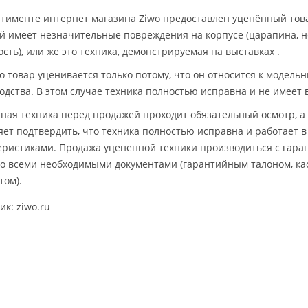
ртименте интернет магазина Ziwo предоставлен уценённый товар
й имеет незначительные повреждения на корпусе (царапина, 
сть), или же это техника, демонстрируемая на выставках .
о товар уценивается только потому, что он относится к модель
одства. В этом случае техника полностью исправна и не имеет
ная техника перед продажей проходит обязательный осмотр, а 
яет подтвердить, что техника полностью исправна и работает в
еристиками. Продажа уцененной техники производиться с гаран
со всеми необходимыми документами (гарантийным талоном, ка
том).
ик: ziwo.ru